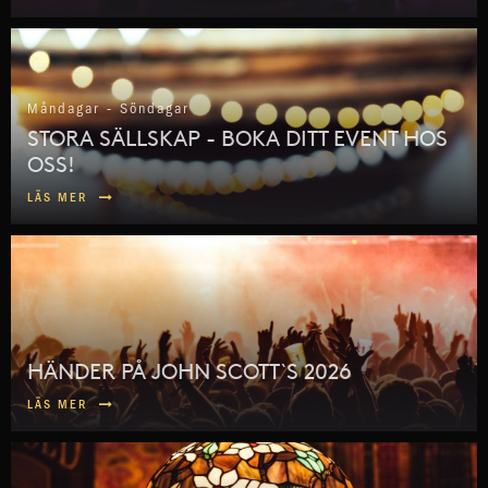
Måndagar - Söndagar
STORA SÄLLSKAP - BOKA DITT EVENT HOS
OSS!
LÄS MER
HÄNDER PÅ JOHN SCOTT`S 2026
LÄS MER