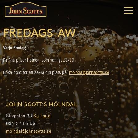
FREDAGS-AW
Varje Fredag
Finfina priser i baren, som vanligt 11-19
Boka bord för att säkra din plats på:
molndal@johnscotts.se
JOHN SCOTT’S MÖLNDAL
Storgatan 33
Se karta
031-27 55 55
molndal@johnscotts.se