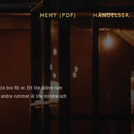
MENY (PDF)
HÄNDELSER
 bra för er. Ett lite större rum
t andra rummet är lite mindre och