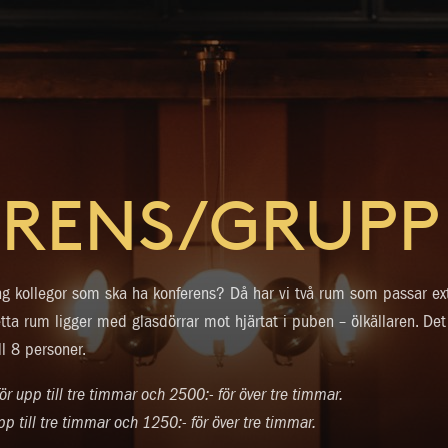
RENS/GRUPP
ng kollegor som ska ha konferens? Då har vi två rum som passar extra
tta rum ligger med glasdörrar mot hjärtat i puben – ölkällaren. De
ll 8 personer.
r upp till tre timmar och 2500:- för över tre timmar.
pp till tre timmar och 1250:- för över tre timmar.