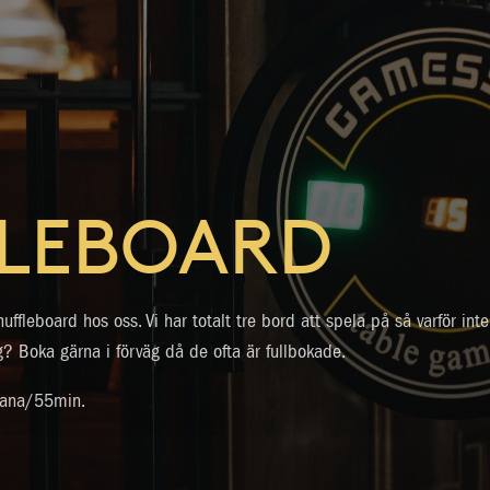
LEBOARD
ffleboard hos oss. Vi har totalt tre bord att spela på så varför int
g? Boka gärna i förväg då de ofta är fullbokade.
bana/55min.