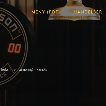
MENY (PDF)
HÄNDELSER
e boka in en turnering – kanske