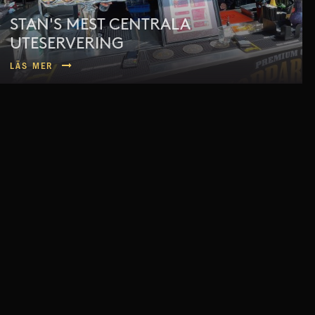
STAN'S MEST CENTRALA
UTESERVERING
LÄS MER