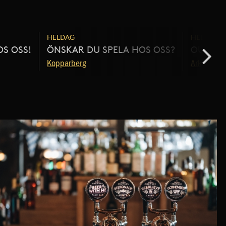
HELDAG
HELDAG
OS OSS!
ÖNSKAR DU SPELA HOS OSS?
OUR BE
Kopparberg
Arkadia